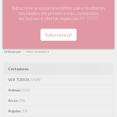
Halloween
Subscreve a nossa newsletter para receberes
novidades em primeira mão, conteúdos
Cortadores
Halloween
exclusivos e ofertas especiais!!! ♡♡♡
Abóboras, fantasmas, casas assombradas, caveiras e aranhas! Aqui
vais encontrar a nossa coleção de cortadores de Halloween.
Subscreve já!
Versões fofinhas ou assustadoras: tu decides! 👻👻👻
Ordenar por
Mais recentes
Cortadores
VER TODOS
(1428)
Animais
(131)
Arcos
(70)
Argolas
(15)