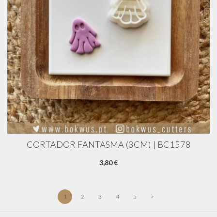
CORTADOR FANTASMA (3CM) | BC1578
3,80 €
1
2
3
4
5
>