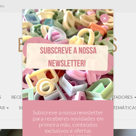
to.
×
S
RECEITAS DE CORES
STARTER KITS
CORTADORES
LAR
SILKSCREENS
EXPOSITORES
CAIXAS TEMÁTICA
Subscreve a nossa newsletter
para receberes novidades em
primeira mão, conteúdos
exclusivos e ofertas