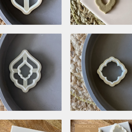
CORTADOR DUPLO -
CORTADOR BC09
BC538
4,67 €
5,81 €
PROMOÇÃO
-
20
%