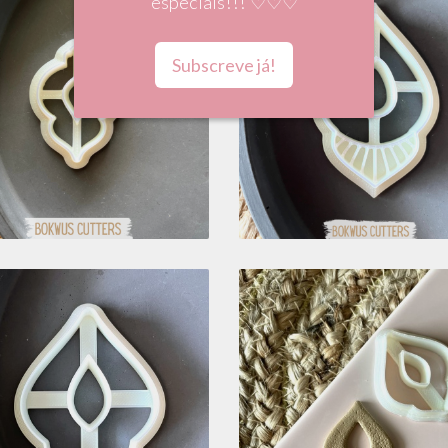
especiais!!! ♡♡♡
ORTADOR PENDENTE
Subscreve já!
CORTADOR DUPL
DE NATAL (4CM) -
COM EMBOSSING
BC1221
(5CM) - BC1075
4,60 €
5,81 €
CORTADOR (6CM) -
CORTADOR DUPLO 
BC792
BC693
6,10 €
4,80 €