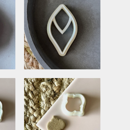
O
CORTADOR COM
EMBOSSING (5,5CM) -
BC925
5,81 €
-
CORTADOR BC694
3,39 €