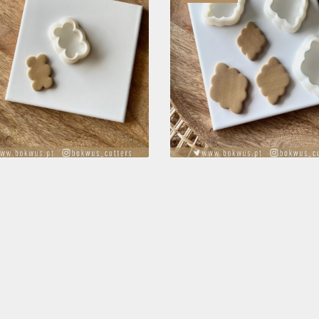
CORTADOR
CORTADOR
ESCALOPADO |
SCALOPADO | BC049
DISPONÍVEL EM 3
TAMANHOS
3,10 €
3,10 € — 8,40 €