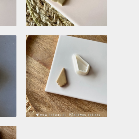
CORTADOR
3
ESCALOPADO | BC050
3,10 €