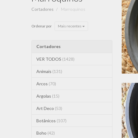
Cortadores
Marroquinos
C
Ordenar por
Mais recentes
Cortadores
VER TODOS
(1428)
Animais
(131)
Arcos
(70)
Argolas
(15)
Art Deco
(53)
Botânicos
(107)
Boho
(42)