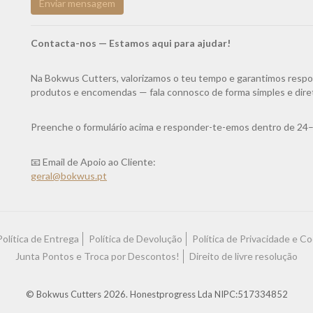
Enviar mensagem
Contacta-nos — Estamos aqui para ajudar!
Na Bokwus Cutters, valorizamos o teu tempo e garantimos respost
produtos e encomendas — fala connosco de forma simples e dire
Preenche o formulário acima e responder-te-emos dentro de 24–
📧 Email de Apoio ao Cliente:
geral@bokwus.pt
Política de Entrega
Política de Devolução
Política de Privacidade e C
Junta Pontos e Troca por Descontos!
Direito de livre resolução
© Bokwus Cutters 2026. Honestprogress Lda NIPC:517334852