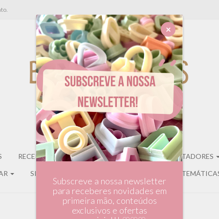
to.
×
S
RECEITAS DE CORES
STARTER KITS
CORTADORES
LAR
SILKSCREENS
EXPOSITORES
CAIXAS TEMÁTICA
Subscreve a nossa newsletter
para receberes novidades em
primeira mão, conteúdos
exclusivos e ofertas