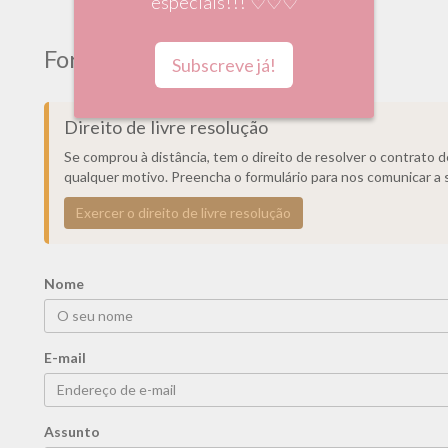
especiais!!! ♡♡♡
Formulário de contacto
Subscreve já!
Direito de livre resolução
Se comprou à distância, tem o direito de resolver o contrato 
qualquer motivo. Preencha o formulário para nos comunicar a 
Exercer o direito de livre resolução
Nome
E-mail
Assunto